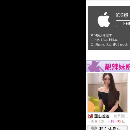
iOS版設備需求 :
1. iOS 4.3以上版本
2. iPhone, iPad, iPod touch
甜心若若
免費視訊
一對多
8
點
一對一
35
點