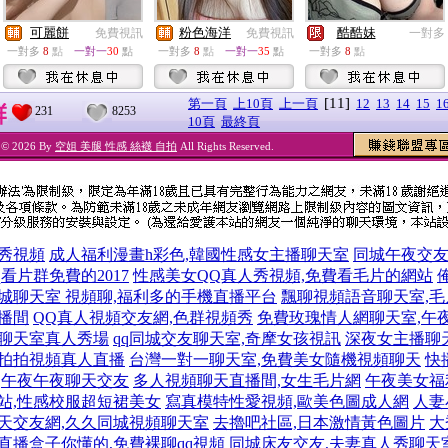
可麗餅
粉色海洋
酷酷妹
免費視訊
免費視訊
一對多
一對多
8
點
一對一
30
點
一對多
8
點
一對一
35
點
一對多
8
點
[11]
第一頁
上10頁
上一頁
12
13
14
15
1
231
8253
10頁
最終頁
t © 2026 By
空姐 美腿 性感 絲襪 自拍
All Rights Reserved.
秀視頻
成人福利漫畫h彩色,韓國性感女主播聊天室
同城午夜交友
看片群免費的2017
性感美女QQ真人秀視頻,免費看毛片的網站
城聊天室 視頻聊,福利多的手機直播平台
飄聊視頻語音聊天室,毛
播間
QQ真人視頻交友網,色群視頻秀
免費玫瑰情人網聊天室,午
夜聊天室真人秀場
qq同城交友聊天室,奇摩女孩視訊
深夜女主播聊天
拍拍拍視頻真人直播
台灣一對一聊天室,免費美女隨機視頻聊天
快
,午夜午夜聊天交友
多人視頻聊天直播間,女生毛片網
午夜美女福
站,性感校服超短裙美女
寫真模特性愛視頻,歐美色圖成人網
人妻
聊天交友網,久久同城視頻聊天室
去擼吧社區,日本激情黃色圖片
大
直播盒子你懂的,免費裸聊qq視頻
同城床友交友,夫妻真人秀聊天