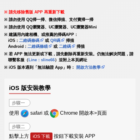
請先移除舊版 APP 再重新下載
請勿使用 QQ掃一掃、微信掃描、支付寶掃一掃
請勿使用 QQ瀏覽器、UC瀏覽器、UC瀏覽器Mini
建議用內建相機、或推薦的掃碼APP：
iOS :
二維碼條碼
或
QR碼
掃描
Android :
二維碼條瞄
或
二維碼
掃描
若 APP 無法更新或下載，請先刪除再重新安裝。仍無法解決問題，請
聯繫客服（
Line：sline66
）並附上本頁網址
iOS 版本遇到「無法驗證 App」時：
開啟方法教學
iOS 版安裝教學
步驟一
使用
safari 或
Chrome 開啟本>頁面
步驟二
點擊上方
按鈕下載安裝 APP
iOS 下載