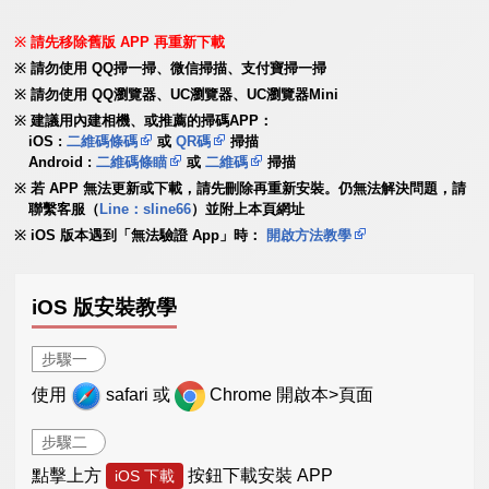
請先移除舊版 APP 再重新下載
請勿使用 QQ掃一掃、微信掃描、支付寶掃一掃
請勿使用 QQ瀏覽器、UC瀏覽器、UC瀏覽器Mini
建議用內建相機、或推薦的掃碼APP：
iOS :
二維碼條碼
或
QR碼
掃描
Android :
二維碼條瞄
或
二維碼
掃描
若 APP 無法更新或下載，請先刪除再重新安裝。仍無法解決問題，請
聯繫客服（
Line：sline66
）並附上本頁網址
iOS 版本遇到「無法驗證 App」時：
開啟方法教學
iOS 版安裝教學
步驟一
使用
safari 或
Chrome 開啟本>頁面
步驟二
點擊上方
按鈕下載安裝 APP
iOS 下載