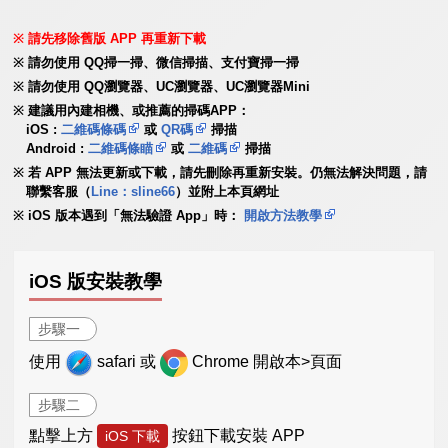
請先移除舊版 APP 再重新下載
請勿使用 QQ掃一掃、微信掃描、支付寶掃一掃
請勿使用 QQ瀏覽器、UC瀏覽器、UC瀏覽器Mini
建議用內建相機、或推薦的掃碼APP：
iOS :
二維碼條碼
或
QR碼
掃描
Android :
二維碼條瞄
或
二維碼
掃描
若 APP 無法更新或下載，請先刪除再重新安裝。仍無法解決問題，請
聯繫客服（
Line：sline66
）並附上本頁網址
iOS 版本遇到「無法驗證 App」時：
開啟方法教學
iOS 版安裝教學
步驟一
使用
safari 或
Chrome 開啟本>頁面
步驟二
點擊上方
按鈕下載安裝 APP
iOS 下載