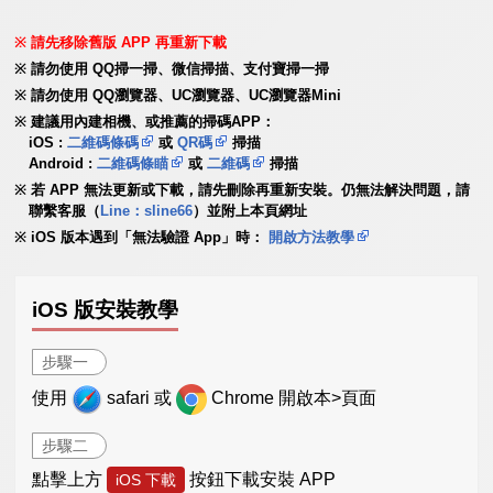
請先移除舊版 APP 再重新下載
請勿使用 QQ掃一掃、微信掃描、支付寶掃一掃
請勿使用 QQ瀏覽器、UC瀏覽器、UC瀏覽器Mini
建議用內建相機、或推薦的掃碼APP：
iOS :
二維碼條碼
或
QR碼
掃描
Android :
二維碼條瞄
或
二維碼
掃描
若 APP 無法更新或下載，請先刪除再重新安裝。仍無法解決問題，請
聯繫客服（
Line：sline66
）並附上本頁網址
iOS 版本遇到「無法驗證 App」時：
開啟方法教學
iOS 版安裝教學
步驟一
使用
safari 或
Chrome 開啟本>頁面
步驟二
點擊上方
按鈕下載安裝 APP
iOS 下載