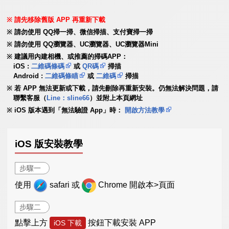
請先移除舊版 APP 再重新下載
請勿使用 QQ掃一掃、微信掃描、支付寶掃一掃
請勿使用 QQ瀏覽器、UC瀏覽器、UC瀏覽器Mini
建議用內建相機、或推薦的掃碼APP：
iOS :
二維碼條碼
或
QR碼
掃描
Android :
二維碼條瞄
或
二維碼
掃描
若 APP 無法更新或下載，請先刪除再重新安裝。仍無法解決問題，請
聯繫客服（
Line：sline66
）並附上本頁網址
iOS 版本遇到「無法驗證 App」時：
開啟方法教學
iOS 版安裝教學
步驟一
使用
safari 或
Chrome 開啟本>頁面
步驟二
點擊上方
按鈕下載安裝 APP
iOS 下載