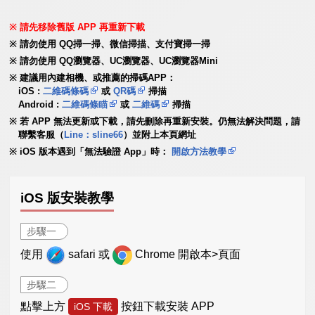
請先移除舊版 APP 再重新下載
請勿使用 QQ掃一掃、微信掃描、支付寶掃一掃
請勿使用 QQ瀏覽器、UC瀏覽器、UC瀏覽器Mini
建議用內建相機、或推薦的掃碼APP：
iOS :
二維碼條碼
或
QR碼
掃描
Android :
二維碼條瞄
或
二維碼
掃描
若 APP 無法更新或下載，請先刪除再重新安裝。仍無法解決問題，請
聯繫客服（
Line：sline66
）並附上本頁網址
iOS 版本遇到「無法驗證 App」時：
開啟方法教學
iOS 版安裝教學
步驟一
使用
safari 或
Chrome 開啟本>頁面
步驟二
點擊上方
按鈕下載安裝 APP
iOS 下載