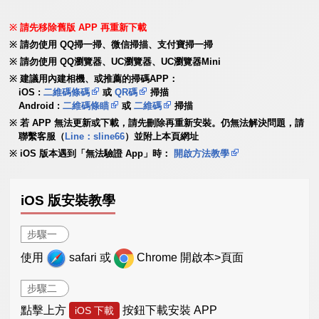
請先移除舊版 APP 再重新下載
請勿使用 QQ掃一掃、微信掃描、支付寶掃一掃
請勿使用 QQ瀏覽器、UC瀏覽器、UC瀏覽器Mini
建議用內建相機、或推薦的掃碼APP：
iOS :
二維碼條碼
或
QR碼
掃描
Android :
二維碼條瞄
或
二維碼
掃描
若 APP 無法更新或下載，請先刪除再重新安裝。仍無法解決問題，請
聯繫客服（
Line：sline66
）並附上本頁網址
iOS 版本遇到「無法驗證 App」時：
開啟方法教學
iOS 版安裝教學
步驟一
使用
safari 或
Chrome 開啟本>頁面
步驟二
點擊上方
按鈕下載安裝 APP
iOS 下載