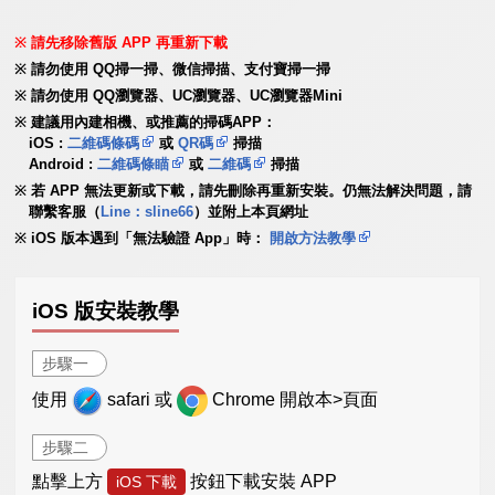
請先移除舊版 APP 再重新下載
請勿使用 QQ掃一掃、微信掃描、支付寶掃一掃
請勿使用 QQ瀏覽器、UC瀏覽器、UC瀏覽器Mini
建議用內建相機、或推薦的掃碼APP：
iOS :
二維碼條碼
或
QR碼
掃描
Android :
二維碼條瞄
或
二維碼
掃描
若 APP 無法更新或下載，請先刪除再重新安裝。仍無法解決問題，請
聯繫客服（
Line：sline66
）並附上本頁網址
iOS 版本遇到「無法驗證 App」時：
開啟方法教學
iOS 版安裝教學
步驟一
使用
safari 或
Chrome 開啟本>頁面
步驟二
點擊上方
按鈕下載安裝 APP
iOS 下載